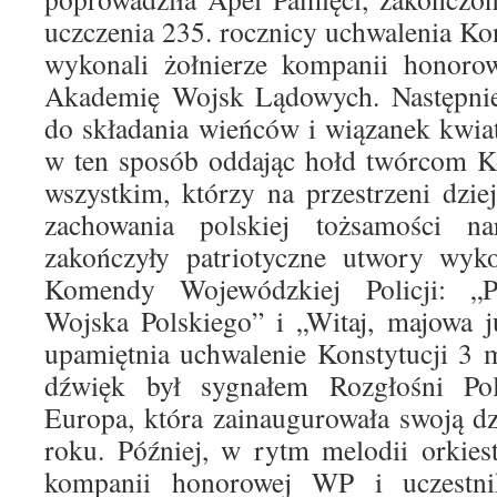
uczczenia 235. rocznicy uchwalenia Kon
wykonali żołnierze kompanii honorow
Akademię Wojsk Lądowych. Następnie 
do składania wieńców i wiązanek kwi
w ten sposób oddając hołd twórcom Ko
wszystkim, którzy na przestrzeni dzie
zachowania polskiej tożsamości na
zakończyły patriotyczne utwory wyko
Komendy Wojewódzkiej Policji: „Pi
Wojska Polskiego” i „Witaj, majowa ju
upamiętnia uchwalenie Konstytucji 3 
dźwięk był sygnałem Rozgłośni Po
Europa, która zainaugurowała swoją d
roku. Później, w rytm melodii orkies
kompanii honorowej WP i uczestni