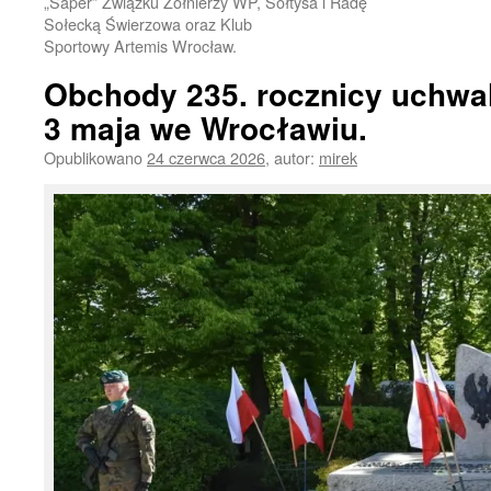
„Saper” Związku Żołnierzy WP, Sołtysa i Radę
Sołecką Świerzowa oraz Klub
Sportowy Artemis Wrocław.
Obchody 235. rocznicy uchwal
3 maja we Wrocławiu.
Opublikowano
24 czerwca 2026
,
autor:
mirek