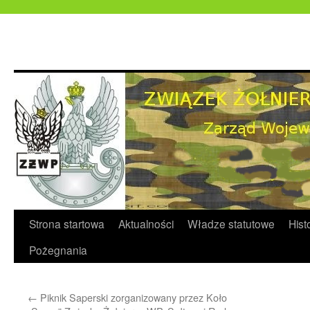
Przejdź
do
treści
Strona startowa
Aktualności
Władze statutowe
Hist
Pożegnania
←
Piknik Saperski zorganizowany przez Koło