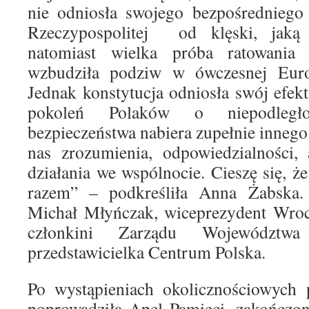
nie odniosła swojego bezpośredniego 
Rzeczypospolitej od klęski, jaką 
natomiast wielka próba ratowania n
wzbudziła podziw w ówczesnej Euro
Jednak konstytucja odniosła swój efek
pokoleń Polaków o niepodległo
bezpieczeństwa nabiera zupełnie inne
nas zrozumienia, odpowiedzialności,
działania we wspólnocie. Cieszę się, że
razem” – podkreśliła Anna Żabska.
Michał Młyńczak, wiceprezydent Wrocł
członkini Zarządu Województwa
przedstawicielka Centrum Polska.
Po wystąpieniach okolicznościowych 
poprowadziła Apel Pamięci, zakończo