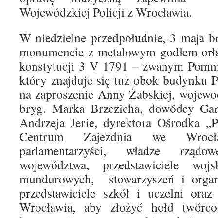
Wojewódzkiej Policji z Wrocławia.
W niedzielne przedpołudnie, 3 maja br
monumencie z metalowym godłem orła 
konstytucji 3 V 1791 – zwanym Pomni
który znajduje się tuż obok budynku 
na zaproszenie Anny Żabskiej, wojewod
bryg. Marka Brzezicha, dowódcy Ga
Andrzeja Jerie, dyrektora Ośrodka „P
Centrum Zajezdnia we Wrocła
parlamentarzyści, władze rząd
województwa, przedstawiciele wo
mundurowych, stowarzyszeń i organi
przedstawiciele szkół i uczelni oraz
Wrocławia, aby złożyć hołd twórco