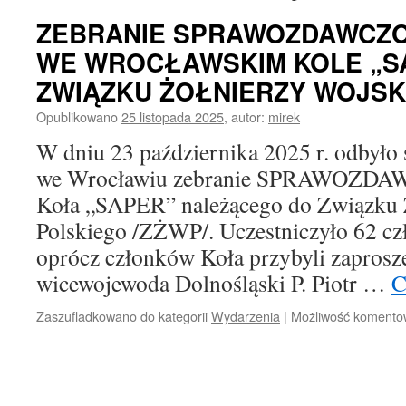
ZEBRANIE SPRAWOZDAWCZO
WE WROCŁAWSKIM KOLE „S
ZWIĄZKU ŻOŁNIERZY WOJSK
Opublikowano
25 listopada 2025
,
autor:
mirek
W dniu 23 października 2025 r. odbyło
we Wrocławiu zebranie SPRAWOZ
Koła „SAPER” należącego do Związku 
Polskiego /ZŻWP/. Uczestniczyło 62 cz
oprócz członków Koła przybyli zaprosze
wicewojewoda Dolnośląski P. Piotr …
C
Zaszufladkowano do kategorii
Wydarzenia
|
Możliwość koment