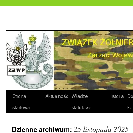
Przejdź
do
treści
Strona
Aktualności
Władze
Historia
Do
startowa
statutowe
ko
25 listopada 2025
Dzienne archiwum: